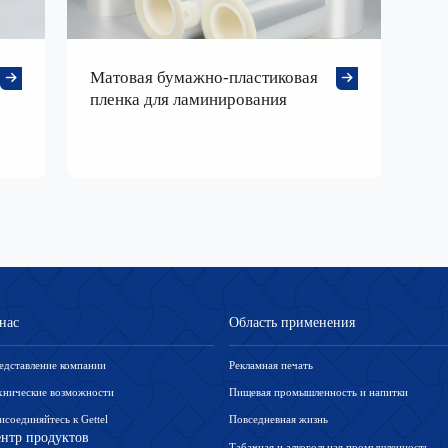
Матовая бумажно-пластиковая
пленка для ламинирования
нас
Область применения
едставление компании
Рекламная печать
хнические возможности
Пищевая промышленность и напитки
соединяйтесь к Gettel
Повседневная жизнь
нтр продуктов
Табачная и алкогольная промышленность