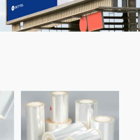
Матовая переводная пленка
Серия сигаретной пленки
Обычная незапотевающая пленка
Металлизированная несущая пленка с двухсторонним
термосвариванием
Лазерная несущая пленка
Несущая пленка с лазерным переносом
Пленка BOPA
Металлиз
BOPA
Металлизир