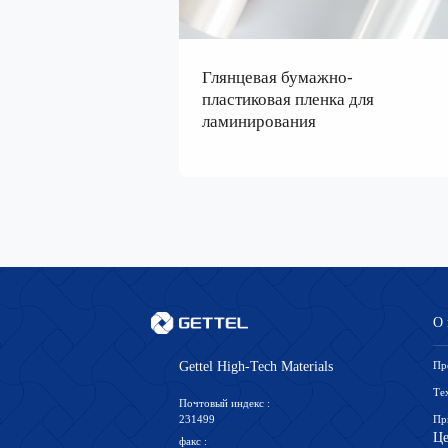
Глянцевая бумажно-
пластиковая пленка для
ламинирования
О 
Пр
Gettel High-Tech Materials
Те
Почтовый индекс :
231499
При
Це
факс :