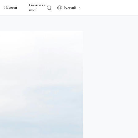
Связаться с
Новости
Русский
нами
中文
к Gettel
рмосвариваемой пленки
English
Español
ой
ленка BOPP
日本語
 пленка с двухсторонним термосвариванием
г
я клейкая пленка
Русский
енное производство
Фармацевтическая
мпус
ратурная двухсторонняя термосвариваемая
промышленность
ратурная односторонняя термосвариваемая
няя термосвариваемая пленка
дносторонним термосвариванием
CPP