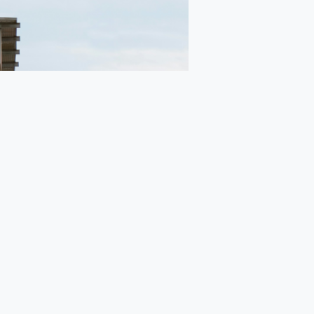
ированная пленка
ованная пленка BOPP