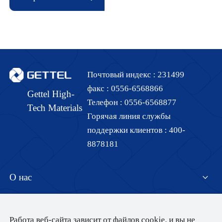
Почтовый индекс :
231499
факс :
0556-6568866
Gettel High-
Телефон :
0556-6568877
Tech Materials
Горячая линия службы
поддержки клиентов :
400-
8878181
О нас
Центр продуктов
Представление компании
Работа веб-сайта зависит от файлов cookie, и вы не