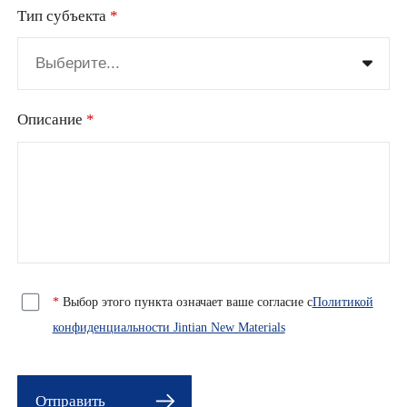
Тип субъекта
*
Предприятие
Описание
*
Физическое лицо
*
Выбор этого пункта означает ваше согласие с
Политикой
конфиденциальности Jintian New Materials
Отправить