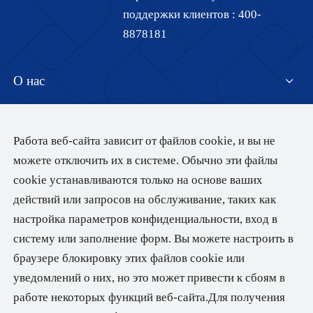
поддержки клиентов :
400-
8878181
О нас
Центр продуктов
Представление компании
Работа веб-сайта зависит от файлов cookie, и вы не
можете отключить их в системе. Обычно эти файлы
Технические возможности
Область применения
Серия глянцевых пленок
cookie устанавливаются только на основе ваших
Присоединяйтесь к Gettel
действий или запросов на обслуживание, таких как
Серия матовой пленки
настройка параметров конфиденциальности, вход в
Устойчивое развитие
Рекламная печать
систему или заполнение форм. Вы можете настроить в
Серия термосвариваемой пленки
Пищевая промышленность и напитки
браузере блокировку этих файлов cookie или
Центр загрузок
Цели устойчивого развития
Перламутровая пленка
уведомлений о них, но это может привести к сбоям в
Повседневная жизнь
работе некоторых функций веб-сайта.Для получения
Разработка материалов для экологичной упаковки
Другие серии