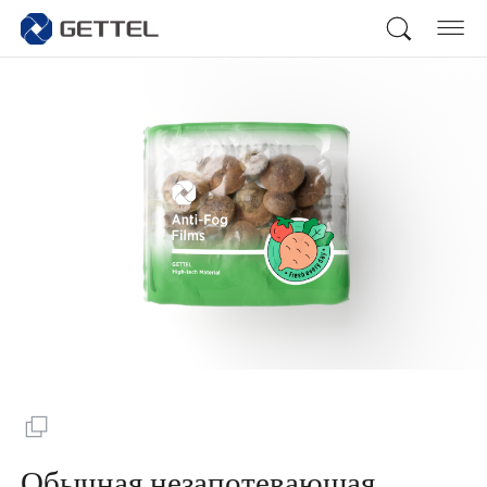
Обычная незапотевающая