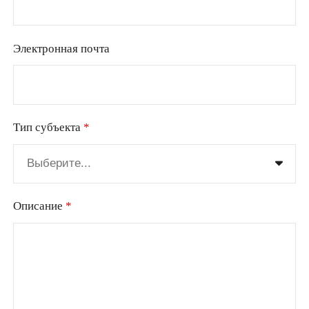
Электронная почта
Тип субъекта
*
Предприятие
Описание
*
Физическое лицо