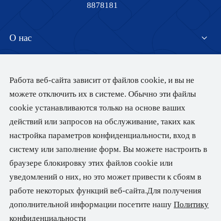
8878181
О нас
Центр продуктов
Представление компании
Работа веб-сайта зависит от файлов cookie, и вы не
можете отключить их в системе. Обычно эти файлы
Технические возможности
Область применения
Серия глянцевых пленок
cookie устанавливаются только на основе ваших
Присоединяйтесь к Gettel
действий или запросов на обслуживание, таких как
Серия матовой пленки
настройка параметров конфиденциальности, вход в
Устойчивое развитие
Рекламная печать
систему или заполнение форм. Вы можете настроить в
Серия термосвариваемой пленки
Пищевая промышленность и напитки
браузере блокировку этих файлов cookie или
Центр загрузок
Цели устойчивого развития
Перламутровая пленка
уведомлений о них, но это может привести к сбоям в
Повседневная жизнь
работе некоторых функций веб-сайта.Для получения
Разработка материалов для экологичной упаковки
Другие серии
GETTEL HIGH-TECH MATERIALS INC. 2025 Copyright All Rights
Брошюра о продукте
дополнительной информации посетите нашу
Политику
Табачная и алкогольная промышленность
Reserved
конфиденциальности