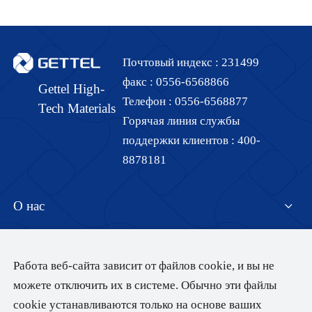
Почтовый индекс :
231499
факс :
0556-6568866
Gettel High-
Телефон :
0556-6568877
Tech Materials
Горячая линия службы
поддержки клиентов :
400-
8878181
О нас
Центр продуктов
Представление компании
Работа веб-сайта зависит от файлов cookie, и вы не
можете отключить их в системе. Обычно эти файлы
Технические возможности
Область применения
Серия глянцевых пленок
cookie устанавливаются только на основе ваших