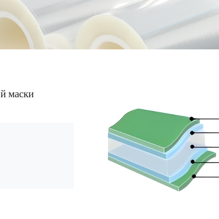
Матовая переводная пленка
Серия сигаретной пленки
Обычная незапотевающая пленка
Металлизированная несущая пленка с двухсторонним
термосвариванием
Лазерная несущая пленка
Несущая пленка с лазерным переносом
Пленка BOPA
Металлиз
й маски
BOPA
Металлизир