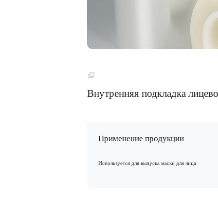
Пленка для ламинирования курьерских пакетов
Перламутровая пленка для обертывания цветов
Пленка BOPET
Внутренняя подкладка лицево
Серия BOPET
Покрытия
Применение продукции
BSA
BAA
Используется для выпуска маски для лица.