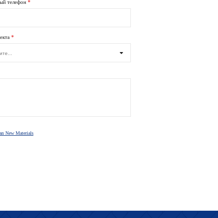
ый телефон
*
екта
*
иятие
кое лицо
an New Materials