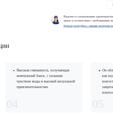
Изделия со специальными характеристи
заказу в соответствии с требованиями за
Проконсультируйтесь с нашими экспертами по
ции
Высокая глянцевость, излучающая
Он обладает таки
жемчужный блеск, с сильным
как водонепрониц
чувством моды и высокой визуальной
влагостойкость, м
привлекательностью
защита от обраст
износостойкость.
4
05