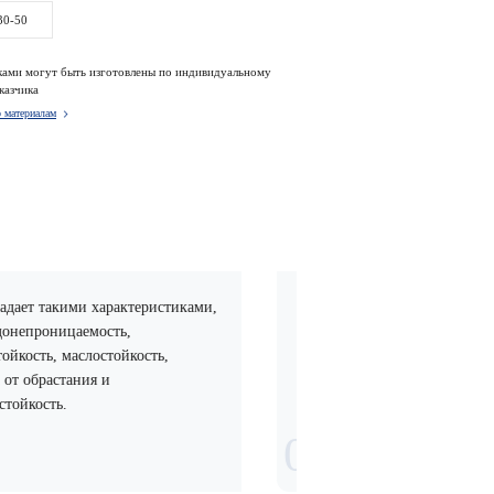
30-50
ками могут быть изготовлены по индивидуальному
казчика
 материалам
ми характеристиками,
Легко поддается обработке, может
аемость,
обрабатываться печатью,
аслостойкость,
ламинированием, нанесением
ания и
покрытий и другими методами
обработки
01