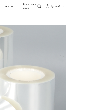
Связаться с
Новости
Русский
нами
中文
к Gettel
рмосвариваемой пленки
English
Español
ой
ленка BOPP
日本語
 пленка с двухсторонним термосвариванием
г
я клейкая пленка
Русский
енное производство
Фармацевтическая
мпус
ратурная двухсторонняя термосвариваемая
промышленность
ратурная односторонняя термосвариваемая
няя термосвариваемая пленка
дносторонним термосвариванием
CPP