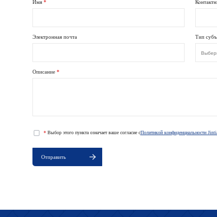
Имя
*
Контактн
Электронная почта
Тип субъ
Описание
*
Предпр
Физичес
*
Выбор этого пункта означает ваше согласие с
Политикой конфиденциальности Jinti
Отправить